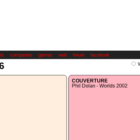
ts
companies
games
web
forum
facebook
6
COUVERTURE
Phil Dolan - Worlds 2002