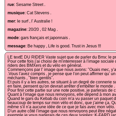
rue
: Sesame Street .
musique
: Cat Stevens .
mer
: le surf , l' Australie !
magazine
: 20/20 , 02 Mag .
mode
: gars français et japonnais .
message
: Be happy , Life is good. Trust in Jesus !!!
LE textE DU RIDER Vaste sujet que de parler du Bmx: le prac
Pour cette fois j'ai choisi de m'interresser à l'image social
riders des BMXers et du vélo en général.
Commençons par l' image que nous avons: "Ouais mec, y'a le
.Vous l'avez compris , je pense que l'on peut affirmer qu' u
méchants , "bien gentils".
Et puis il y a les autres, se situant à un degré de connerie s
en faire, pensent qu'on devrait arrêter d'embêter le monde .
Pour finir cette partie sur une note positive, je parlerais d
Quant à l'image que nous renvoyons, elle dépend à mon avi
Quand le gars du Kebab du coin m'a vu passer un paquet de f
beaucoup de temps sur mon vélo et donc, que j'aime ça. Quan
même s'il n'a aucune idée de ce que je fais avec mon vélo.
D'un autre côté l'image que nous renvoyons peut être négati
exemple je vous parlerais de ces deux soirées: K-FARD ja