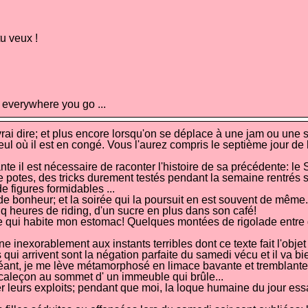
u veux !
t everywhere you go ...
 dire; et plus encore lorsqu'on se déplace à une jam ou une s
ul où il est en congé. Vous l'aurez compris le septième jour de la
te il est nécessaire de raconter l'histoire de sa précédente: le
e potes, des tricks durement testés pendant la semaine rentrés sa
e figures formidables ...
 bonheur; et la soirée qui la poursuit en est souvent de même. Il
nq heures de riding, d'un sucre en plus dans son café!
ere qui habite mon estomac! Quelques montées de rigolade entre 
inexorablement aux instants terribles dont ce texte fait l'objet .
ui arrivent sont la négation parfaite du samedi vécu et il va bien 
 géant, je me lève métamorphosé en limace bavante et tremblante
caleçon au sommet d' un immeuble qui brûle...
térer leurs exploits; pendant que moi, la loque humaine du jour