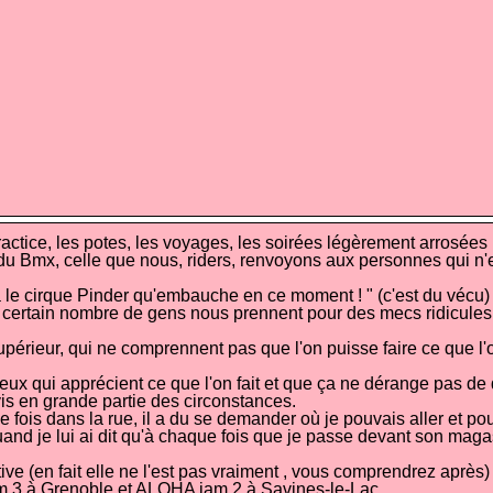
tice, les potes, les voyages, les soirées légèrement arrosées .
e du Bmx, celle que nous, riders, renvoyons aux personnes qui n'en
 cirque Pinder qu'embauche en ce moment ! " (c'est du vécu) ou 
n certain nombre de gens nous prennent pour des mecs ridicules q
upérieur, qui ne comprennent pas que l'on puisse faire ce que l'on 
e ceux qui apprécient ce que l'on fait et que ça ne dérange pas d
s en grande partie des circonstances.
ois dans la rue, il a du se demander où je pouvais aller et pour
d je lui ai dit qu'à chaque fois que je passe devant son magasin
ve (en fait elle ne l'est pas vraiment , vous comprendrez après)
m 3 à Grenoble et ALOHA jam 2 à Savines-le-Lac.