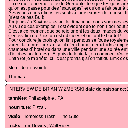
En ce qui concerne celle de Grenoble, lorsque les gens aux 
qu'on est passé pour des "sauvages" et qu'on a fait peur à p
A Savines nous étions les seuls à faire exprès de reposer l
(n'est ce pas Bu !) .
Toujours àn Savines- le-lac, le dimanche, nous sommes les se
Au vu de ces exemples il est évident que le non-rider peut 
C'est à ce moment que se rejoignent les deux images du vélo
c'en est fini du Bmx: on est ridicules et on fout le bordel !
Pour conclure je crois qu'on finit par tous se foutre royal
voient faire nos tricks: il suffit d'enchaîner deux tricks sim
chambres d' hotel ou dans une ville pendant une soirée entre 
d'idioties nocturnes) . Et puis de toute façon comment réell
Enfin (et je m'arrête ici , c'est promis !) si on fait du Bmx c
Merci de m' avoir lu.
Thomas
INTERVIEW DE BRIAN WIZMERSKI
date de naissance
:
tannière
: Philadelphie , PA .
nourriture
: Pizza .
vidéo
: Homeless Trash " The Gute " .
tricks
: TurnDowns , WallRides .