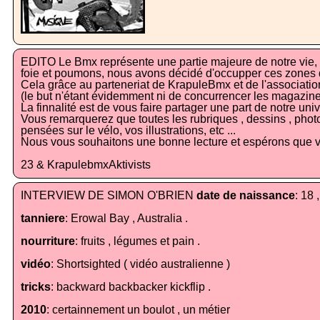
EDITO Le Bmx représente une partie majeure de notre vie, 
foie et poumons, nous avons décidé d'occupper ces zones de
Cela grâce au parteneriat de KrapuleBmx et de l'associatio
(le but n'étant évidemment ni de concurrencer les magazines 
La finnalité est de vous faire partager une part de notre uni
Vous remarquerez que toutes les rubriques , dessins , photo
pensées sur le vélo, vos illustrations, etc ...
Nous vous souhaitons une bonne lecture et espérons que vous
23 & KrapulebmxAktivists
INTERVIEW DE SIMON O'BRIEN
date de naissance
: 18 
tanniere
: Erowal Bay , Australia .
nourriture
: fruits , légumes et pain .
vidéo
: Shortsighted ( vidéo australienne )
tricks
: backward backbacker kickflip .
2010
: certainnement un boulot , un métier