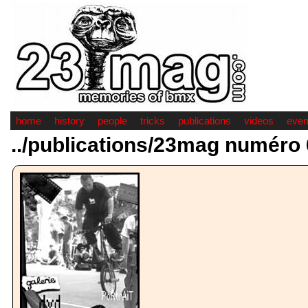
home
history
people
tricks
publications
videos
even
../publications/23mag numéro 