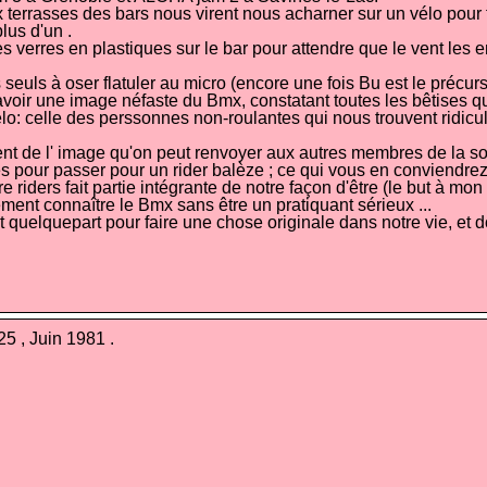
terrasses des bars nous virent nous acharner sur un vélo pour fi
lus d'un .
es verres en plastiques sur le bar pour attendre que le vent les
uls à oser flatuler au micro (encore une fois Bu est le précurseu
avoir une image néfaste du Bmx, constatant toutes les bêtises q
: celle des perssonnes non-roulantes qui nous trouvent ridicule
ement de l' image qu'on peut renvoyer aux autres membres de la s
ples pour passer pour un rider balèze ; ce qui vous en conviendrez 
riders fait partie intégrante de notre façon d'être (le but à mon
ement connaître le Bmx sans être un pratiquant sérieux ...
'est quelquepart pour faire une chose originale dans notre vie, et 
 25 , Juin 1981 .