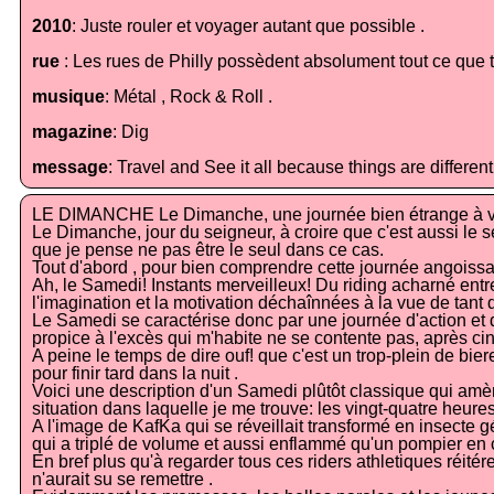
2010
: Juste rouler et voyager autant que possible .
rue
: Les rues de Philly possèdent absolument tout ce que t
musique
: Métal , Rock & Roll .
magazine
: Dig
message
: Travel and See it all because things are differen
LE DIMANCHE Le Dimanche, une journée bien étrange à vrai
Le Dimanche, jour du seigneur, à croire que c'est aussi le se
que je pense ne pas être le seul dans ce cas.
Tout d'abord , pour bien comprendre cette journée angoissan
Ah, le Samedi! Instants merveilleux! Du riding acharné entr
l'imagination et la motivation déchaînnées à la vue de tant d
Le Samedi se caractérise donc par une journée d'action et de
propice à l'excès qui m'habite ne se contente pas, après ci
A peine le temps de dire ouf! que c'est un trop-plein de bi
pour finir tard dans la nuit .
Voici une description d'un Samedi plûtôt classique qui amène 
situation dans laquelle je me trouve: les vingt-quatre heures q
A l'image de KafKa qui se réveillait transformé en insecte
qui a triplé de volume et aussi enflammé qu'un pompier en 
En bref plus qu'à regarder tous ces riders athletiques réi
n'aurait su se remettre .