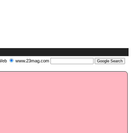
Web
www.23mag.com