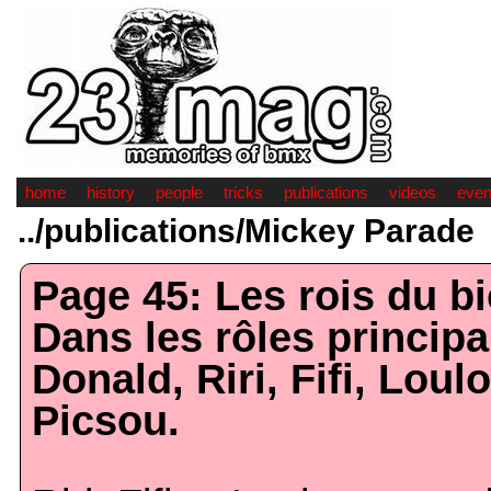
home
history
people
tricks
publications
videos
even
../publications/Mickey Parade
Page 45: Les rois du bi
Dans les rôles princip
Donald, Riri, Fifi, Loul
Picsou.