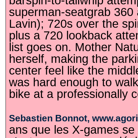
barspin-to-tailwhip atte
superman-seatgrab 360 a
Lavin); 720s over the spin
plus a 720 lookback atte
list goes on. Mother Natur
herself, making the parki
center feel like the middl
was hard enough to walk
bike at a professionally c
Sebastien Bonnot, www.agor
ans que les X-games se 