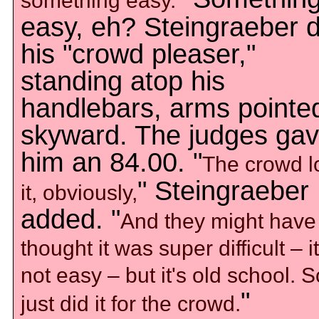
something easy.
easy, eh? Steingraeber d
his "crowd pleaser,"
standing atop his
handlebars, arms pointe
skyward. The judges ga
him an 84.00. "
The crowd l
" Steingraeber
it, obviously,
added. "
And they might have
thought it was super difficult – it
not easy – but it's old school. S
"
just did it for the crowd.