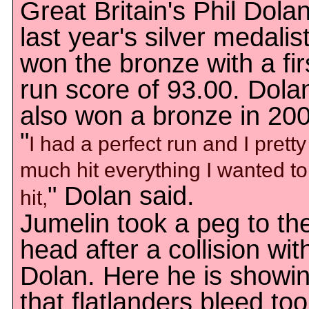
Great Britain's Phil Dolan
last year's silver medalist
won the bronze with a fir
run score of 93.00. Dola
also won a bronze in 20
"
I had a perfect run and I pretty
much hit everything I wanted to
" Dolan said.
hit,
Jumelin took a peg to th
head after a collision wit
Dolan. Here he is showi
that flatlanders bleed too