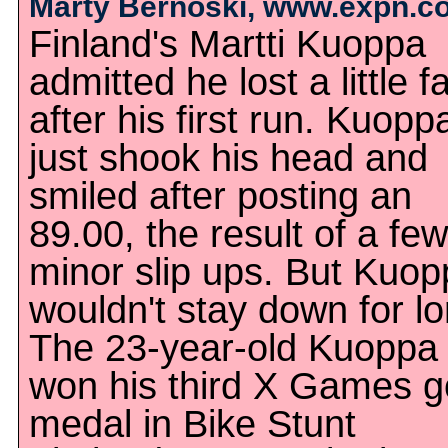
Marty Bernoski, www.expn.c
Finland's Martti Kuoppa
admitted he lost a little fa
after his first run. Kuopp
just shook his head and
smiled after posting an
89.00, the result of a few
minor slip ups. But Kuo
wouldn't stay down for lo
The 23-year-old Kuoppa
won his third X Games g
medal in Bike Stunt