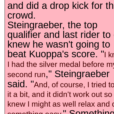
and did a drop kick for t
crowd.
Steingraeber, the top
qualifier and last rider to
knew he wasn't going to
beat Kuoppa's score. "
I 
I had the silver medal before m
," Steingraeber
second run
said. "
And, of course, I tried t
it a bit, and it didn't work out so 
knew I might as well relax and 
" Somethin