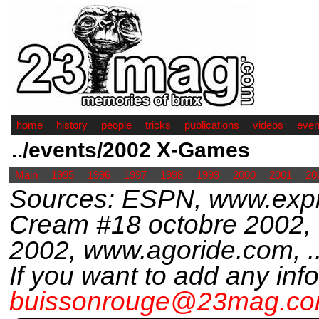
home
history
people
tricks
publications
videos
even
../events/2002 X-Games
Main
1995
1996
1997
1998
1999
2000
2001
20
Sources: ESPN, www.exp
Cream #18 octobre 2002,
2002, www.agoride.com, ..
If you want to add any inf
buissonrouge@23mag.c