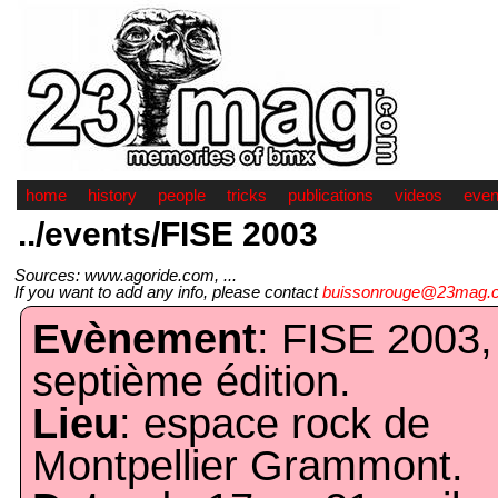
home
history
people
tricks
publications
videos
even
../events/FISE 2003
Sources: www.agoride.com, ...
If you want to add any info, please contact
buissonrouge@23mag.
Evènement
: FISE 2003,
septième édition.
Lieu
: espace rock de
Montpellier Grammont.