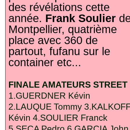
des révélations cette
année.
Frank Soulier
d
Montpellier, quatrième
place avec 360 de
partout, fufanu sur le
container etc...
FINALE AMATEURS STREET
1.GUERDNER Kévin
2.LAUQUE Tommy 3.KALKOF
Kévin 4.SOULIER Franck
5.SECA Pedro 6.GARCIA John