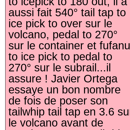
to icepick to 180 out, il a
aussi fait 540° tail tap to
ice pick to over sur le
volcano, pedal to 270°
sur le container et fufan
to ice pick to pedal to
270° sur le subrail...il
assure ! Javier Ortega
essaye un bon nombre
de fois de poser son
tailwhip tail tap en 3.6 su
le volcano avant de