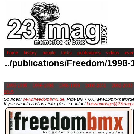
home
history
people
tricks
publications
videos
even
../publications/Freedom/1998-
1993-1995
1996-1998
1998-1999
2000-2001
2002-2003
2015
Sources:
www.freedombmx.de
, Ride BMX UK, www.bmx-mailorder.
If you want to add any info, please contact
buissonrouge@23mag.