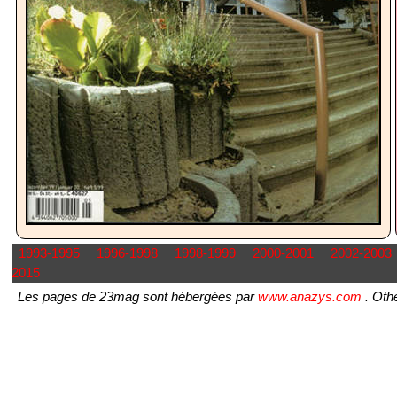
1993-1995
1996-1998
1998-1999
2000-2001
2002-2003
2015
Les pages de 23mag sont hébergées par
www.anazys.com
. Othe