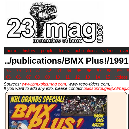
home
history
people
tricks
publications
videos
even
../publications/BMX Plus!/1991
78
79
80
81
82
83
84
85
86
87
88
89
05
06
07
08
09
10
11
12
13
14
15
videos
Sources:
www.bmxplusmag.com
, www.retro-riders.com, ...
If you want to add any info, please contact
buissonrouge@23mag.