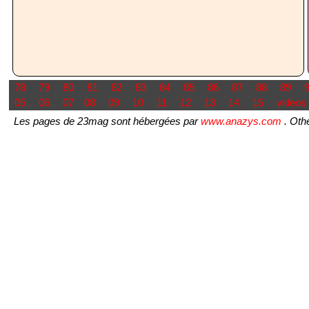
78
79
80
81
82
83
84
85
86
87
88
89
05
06
07
08
09
10
11
12
13
14
15
videos
Les pages de 23mag sont hébergées par
www.anazys.com
. Othe